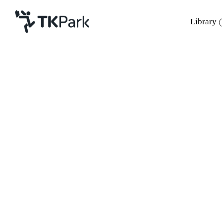
Library
Library
Back
Knowledge
Events
TK park ร่วมยิ
Project
Member
Network
Service
About