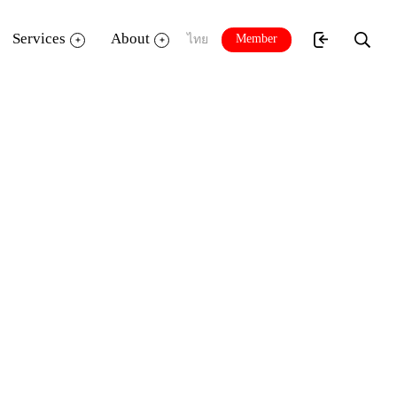
Services
About
Member
ไทย
 (TK park Yala)