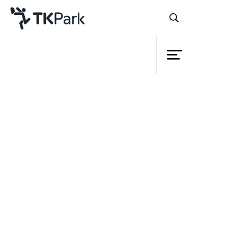
Library
Back
Knowledge
Events
อุทยานการเรียนรู้ TK park
Project
Member
Network
อุทยานการเรียนรู้สมุทรสาคร SK
Service
park
ไทยคิดศูนย์เรียนรู้กินได้