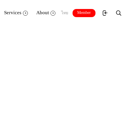
Services
About
Member
ไทย
TK คิด แคมป์ แคมป์
าเซ็นทรัลเวิลด์ และ พิพิธภัณฑ์การเกษตร