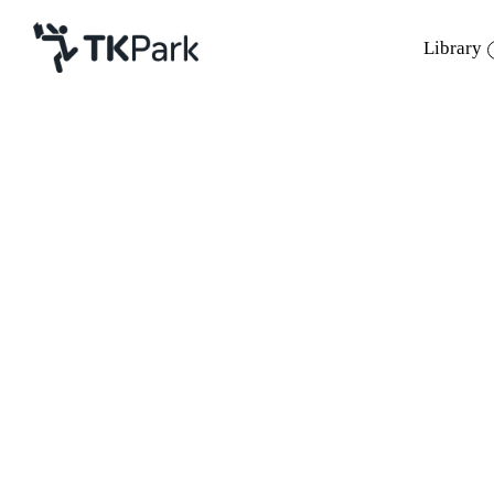
Library
Library
Back
Knowledge
Events
Project
Member
Network
สนุกของคนช่างคิด ตอนล่าขุมทรัพย์ ผักบนพื
Service
เฉลิมพระเกียรติพระบาทสมเด็จพระเจ้าอยู่หั
About