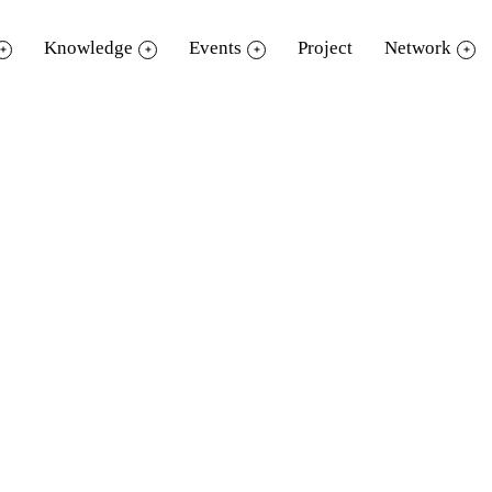
Knowledge
Events
Project
Network
้นปูน
ณ อุทยานการเรียนรู้ ชั้น 8 ศูนย์การค้
ว จ.ปทุมธานี