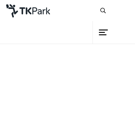
Library
Back
Knowledge
Events
อุทยานการเรียนรู้ TK park นำ
Project
เอานิทรรศการเรียนรู้สุดสนุกอย่าง “App
Member
Network
story” นิทรรศการที่เคยเรียกความสนุกและ
Service
สร้างการเรียนรู้ที่จบไปแล้ว กลับมาให้เด็ก