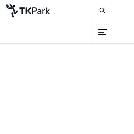
Library
Back
Knowledge
Events
To Love is to Give
ความรัก
Project
คือการให้
Member
Network
Service