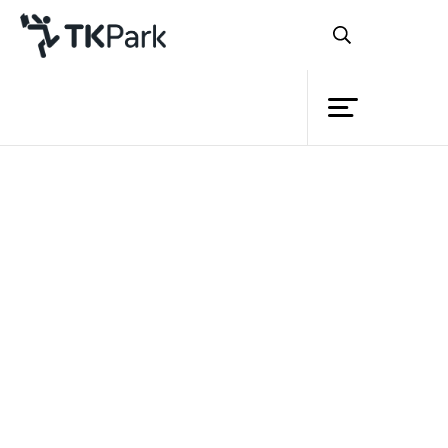
Library
Back
Knowledge
Events
เชื่อหรือไม่ว่า
‘ศิลปะ’
สามารถสร้างความ
Project
เปลี่ยนแปลงให้เกิดขึ้นบนโลกของเราได้
Member
Network
พลังของศิลปะนั้นงดงามอย่าง
Service