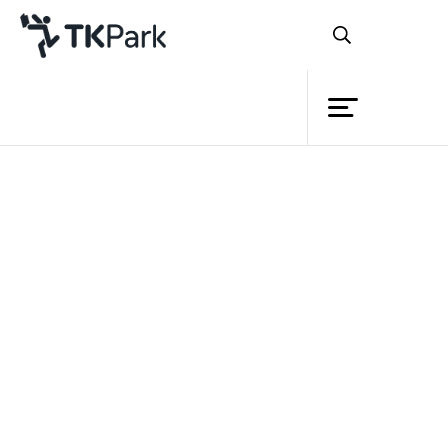
Library
Back
Knowledge
Events
สัปดาห์ปิดท้าย
นิทรรศการพิพิธ
Project
อาเซียน...A Journey through ASEAN
ซึ่ง
Member
Network
เป็นโครงการความร่วมมือทางวิชาการ
Service
ระหว่างสำนักงานอุทยานการเรียนรู้ TK park