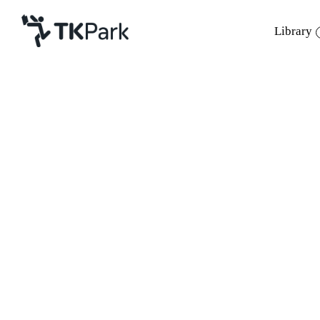
Library
Library
Back
Knowledge
Events
Project
Member
Network
Service
About
“Pay It Forward หากใจเราพร้อม จะให้