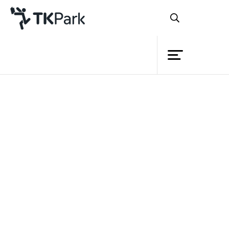
Library
Back
Knowledge
Events
อุทยานการเรียนรู้นครภูเก็ต (
PK park)
Project
โชว์จุดแข็งด้านไอซีที พัฒนาสองแหล่งเรียน
Member
Network
รู้ เชื่อมโยงระบบ “ห้องสมุดมีชีวิต”
Service
หวังเป็นพื้นที่สร้างสรรค์ พัฒนาคนทุกช่วง