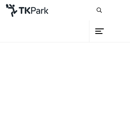
Library
Back
Knowledge
Events
อุทยานการเรียนรู้
TK park ปลื้ม กิจกรรมวัน
Project
เด็กแห่งชาติประสบความสำเร็จ
Member
Network
เด็กนับพันคนร่วมสนุกแบบนอกกรอบ พร้อม
Service
ต่อยอดความรู้เปิดโลกอาเซียนผ่านหลาก