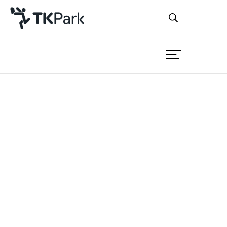
Library
Back
Knowledge
Events
นิทรรศการ 14-18 และการเข้าร่วม
Project
สงครามโลกครั้งที่ 1 ของราชอาณาจักร
Member
Network
สยาม
Service