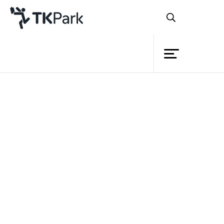
Library
Back
Knowledge
Events
หลากหลายกิจกรรมจากความฝันที่ถูกทำให้
Project
เป็นจริง
Member
Network
TK park สานฝันของเด็กไทย ได้แจ้งเกิด
อย่างสมบูรณ์ กับงาน “แจ้งเกิด Fest 2015 :
Service