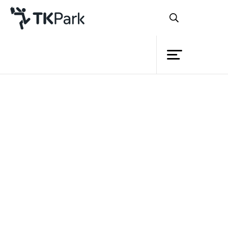
Library
Back
Knowledge
Events
TK park เปิดตัว Read Thailand ปีที่ 2 มุ่ง
Project
เฟ้นหานวัตกรรมส่งเสริมการอ่านดีเด่นจาก
Member
Network
โรงเรียนทั่วประเทศ
Service