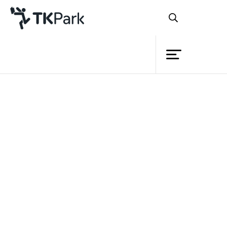
Library
Back
Knowledge
Events
Project
Member
TK park กลับมาแล้ว เพื่อนของเรากลับมา
Network
แล้ว กลับมาแบ่งปันความรู้ที่แสนสนุก มา
Service
เติมความรู้ให้สมอง ต่อยอดจินตนาการ และ