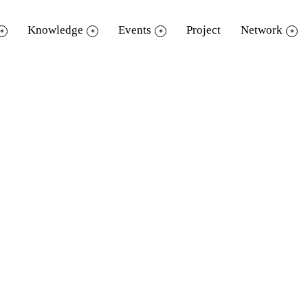
Knowledge
Events
Project
Network
ูดชื่อสถานที่สำหรับพักผ่อนหย่อนใจควบคู
าจำลอง หรือพิพิธภัณฑ์เด็ก ณ ขณะนั้น ชื่อของอ
ู่ในห้างสรรพสินค้าได้ เวลาผ่านไปไม่ทันไร บ
่าห้องฟังนิทาน วัยรุ่นบางคนเรียกที่นี่ว่าลาน
 6 ปีที่ผ่านมา TK park เป็นทุกสิ่งทุกอย่าง เป