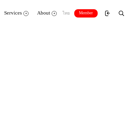
Services
About
Member
ไทย
่ไปกับการสร้างเสริมความรู้ให้กับเยาวชน
ุทยานการเรียนรู้ TK park ยังไม่เป็นที่รู้จัก
ัดนี้ใครๆ ก็รู้จัก TK park เด็กๆ บางคน
กิจกรรม บ้างก็เรียกโรงภาพยนตร์ ผู้ใหญ่บางคน
็นศูนย์รวมยามว่างของคนทุกเพศทุกวัย ไม่มี