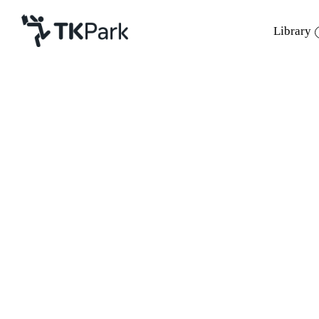
Library
Library
Back
Knowledge
Events
Project
Member
Network
www.tkpark.or.th/tha/library
Service
About
1. ดาวน์โหลดในสิ่งที่ต้องการ