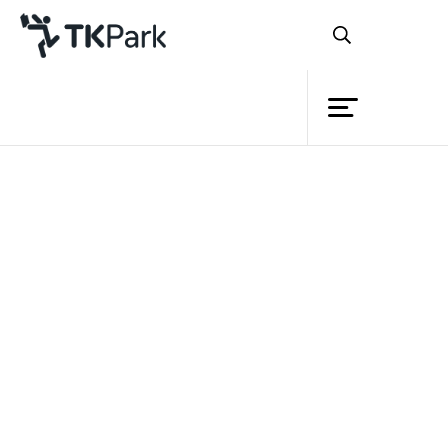
Library
Back
Knowledge
Events
ปัจจุบันสถานการณ์การไม่รู้
Project
หนังสือของคนไทยนั้น ‘กำลังเข้าขั้นวิกฤต’
Member
Network
ผลจากการสำรวจพฤติกรรมการอ่านหนังสือ
Service
ของคนไทย พบว่า
มีการอ่านหนังสือเพียงปี