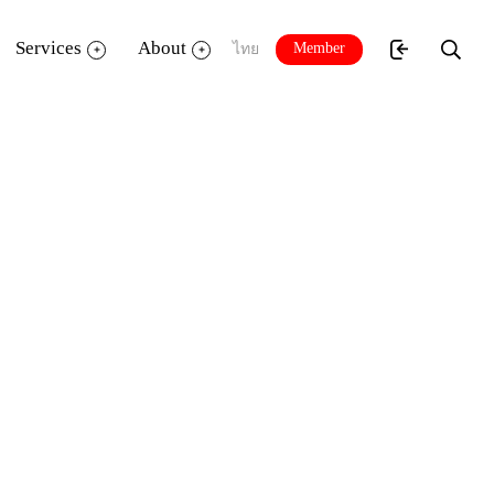
Services
About
Member
ไทย
น) จัดเวทีเสวนา (TK Showcase App
งการสัมภาษณ์ เรื่อง
“App Story”
เมื่อวัน
park ศูนย์การค้าเซ็นทรัลเวิลด์ ชั้น 8 โดย
่อดังจากรายการ 168 ชั่วโมง สถานีโทรทัศน์
a Cafe' Internet & Graphic House หนึ่งใน
ัติเหตุและเตือนภัยบนท้องถนน
คุณสิทธิชัย