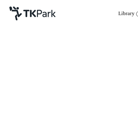
Library
Library
Back
Knowledge
Events
สำนักงานอุทยานการเรียนรู้ สำนักงานบร
Project
Story) แอพพลิเคชั่นเพื่อสร้างสรรค์การเรีย
Member
Network
อาทิตย์ที่ 24 พฤษภาคม พ.ศ. 2555 เวลา 15.00
เชิญวิทยากรผู้เชี่ยวชาญจากโลกไอทีชื่อดัง 
Service
ช่อง 3 รายการวัยรุ่น ZU@U
คุณวิมลพร รัชต
About
ทีมแอพฯ ฮวงจุ้ย บ้านแปดทิศ และหนึ่งในที