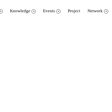
Knowledge
Events
Project
Network
ิหารและพัฒนาองค์ความรู้ (องค์การมหาช
นรู้ให้เด็กและเยาวชนที่สนใจในโลกของไอที ฟั
-16.00 น. ณ ลานสานฝัน อุทยานการเรียนรู้ TK 
อาทิ
คุณฉัตรปวีณ์ ตรีชัชวาลวงศ์ (ซี)
พิธีกรชื
กนก (TJ วิว)
เจ้าของโรงเรียนสอนกราฟิก Koal
มพัฒนาแอพของ สวพ. FM91BKK ที่ใช้แจ้งอุบ