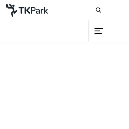
Library
Back
Knowledge
Events
เมื่อพูดถึงเดือนกุมภาพันธ์ ซึ่งได้รับ
Project
การขนานนามว่า “เดือนแห่งความรัก” ใครๆ
Member
Network
ก็มักจะนึกถึงวันวาเลนไทน์ว่าเป็นวันสำคัญ
Service
ที่สุดของเดือน อันที่จริงแล้วยังมีวันสำคัญอีก