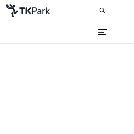
Library
Back
Knowledge
Events
“พิพิธอาเซียน”
Project
Member
Network
“พิพิธอาเซียน…
Service
A journey through ASEAN”