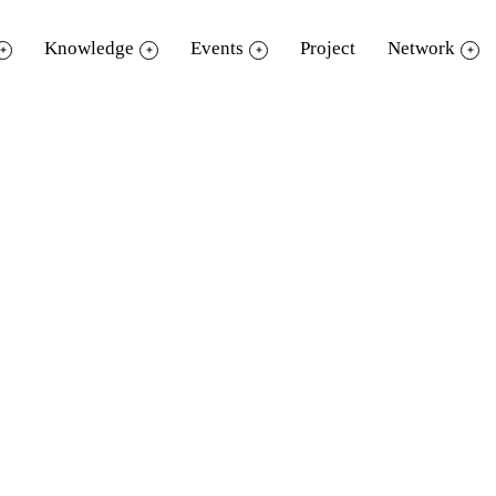
Knowledge
Events
Project
Network
แม่บี - มิรา เวฬุภาค
- ธนวรรธน์ สุวรรณปาล
งเพจ ตามใจนักจิตวิทยา