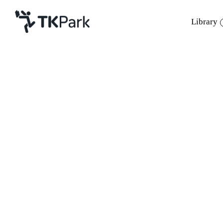
Library
Library
Back
Knowledge
Events
Project
Member
Network
Service
ครูทิว 
มณฑป นักจิตวิทยาเด็กและครอบครัว เจ้าขอ
About