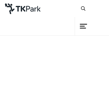
Library
Back
Knowledge
Events
“อยากตายรึไงฮะ
!!!”
Project
Member
ถ้ามีใครสักคนมาพูดแบบนี้กับคุณ
Network
คุณจะรักเขาหรือเธอคนนั้นได้บ้าง
Service