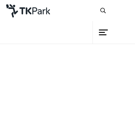
Library
Back
Knowledge
Events
หากจะเอ่ยถึงศาสตร์ศิลปะที่มีความ
Project
เป็นสากล ไม่ว่าผู้คนจากชาติไหนก็สามารถ
Member
Network
เข้าใจได้โดยไม่ต้องผ่านภาษาพูด ‘ศาสตร์
Service
การแสดง’ ในลักษณะของ ‘Physical Theater’