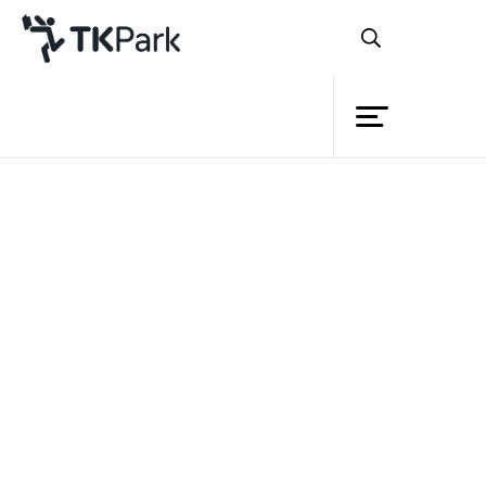
Library
Back
Knowledge
Events
"TK Book Rally รู้จักกันผ่านหนังสือ"
Project
Member
Network
Service