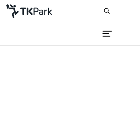
Library
Back
Knowledge
Events
ไม่รู้ว่าถนัดอะไร
?
สับสนเลือกไม่ได้
เรียน
Project
อะไรดี
?
Member
Network
Service