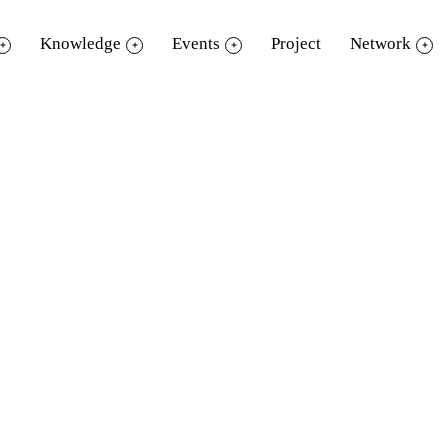
Knowledge
Events
Project
Network
Science ART of Children's Picture Book
ศาสตร์และศิลป์แห่งนิทานภาพสำหรับเด็ก