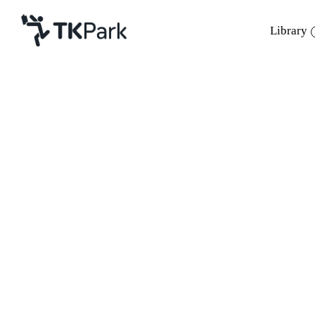
Library
Library
Back
Knowledge
Events
Project
Member
Network
Service
About