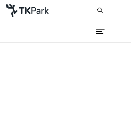
Library
Back
Knowledge
Events
นโยบายส่งเสริมการอ่านของประเทศไทย
Project
ภาพรวม ปัญหา และแนวทางการพัฒนา
Member
Network
Service