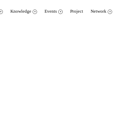
Knowledge
Events
Project
Network
ัวหน้าฝ่ายพัฒนาเครือข่าย สำนักงานอุทยานก
park
ต้อนรับคณะเยี่ยมชมจากองค์การบริหารส
ู้
TK park
พร้อมหารือกับฝ่ายเครือข่าย เพ
่อไป ณ สำนักงานอุทยานการเรียนรู้ ชั้น
8
เซ็นท