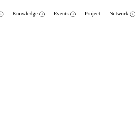
Knowledge
Events
Project
Network
 ดร.ทัศนัย วงศ์พิเศษกุล รองผู้อำนวยการสำนั
คณะเจ้าหน้าที่เปิดบ้านต้
อนรับคณะผู้บริ
หารจา
มชมกระบวนการทำงานของห้องสมุ
ดมีชีวิ
มความพร้
อมในการดำเนินการจัดตั้งศูนย์
การเ