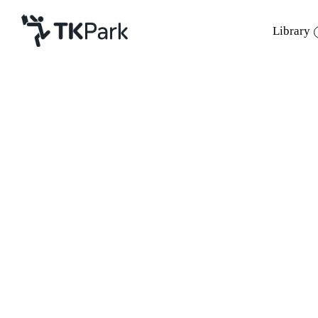
Library
Library
Back
Knowledge
Events
ผู้บริหารสำนักงานอุทยานการเรี
ยนรู้ นำโดย
Project
อำนวยการสำนักงานอุทยานการเรี
ยนรู้ และ
Member
Network
บริษัท ปตท. สผ. ที่มาร่วมศึกษาดูงานและเยี่
ย
Service
หารือกับฝ่ายเครือข่ายเพื่
อวางแผนและเตรีย
About
Back