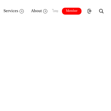
Services
About
Member
ไทย
กงานบริ
หารและพัฒนาองค์ความรู้และผู้
กเทศบาลนครสงขลา และเจ้าหน้าที่บริหาร
ตของทางอุทยานการเรียนรู
้ TK park พร้อม
รียนรู้ในจังหวัดสงขลาต่อไป