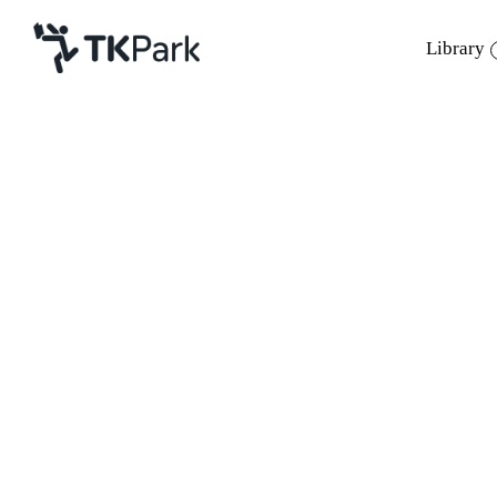
Library
Library
Back
Knowledge
Events
เด็กชายแดนใต้ เยี่ยมชม TK park
Project
ภายใต้โครงการทัศนศึกษาแหล่งเรียนรู้สู่โล
Member
Network
Service
About