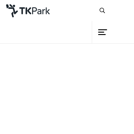
Library
Back
Knowledge
Events
TK park เปิดตัวหนังสือนิทานภาพแสนสนุก
Project
ชวนเด็กๆ เรียนรู้เรื่องเมืองภูเก็ต
Member
Network
Service