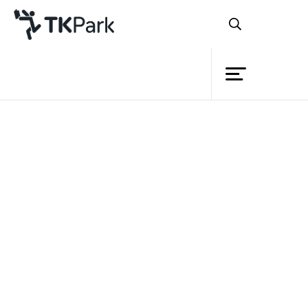
Library
Back
Knowledge
Events
Project
Member
TK park กลับมาแล้ว เพื่อนของเรากลับมา
Network
แล้ว กลับมาแบ่งปันความรู้ที่แสนสนุก มา
Service
เติมความรู้ให้สมอง ต่อยอดจินตนาการ และ