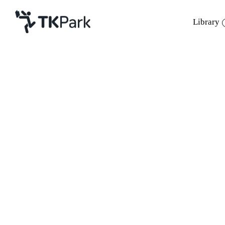
Library
Library
Back
Knowledge
Events
Project
Member
Network
Service
“
หนังสือ คือ ชีวิต และความสุข ทุกค
About
ประทีป