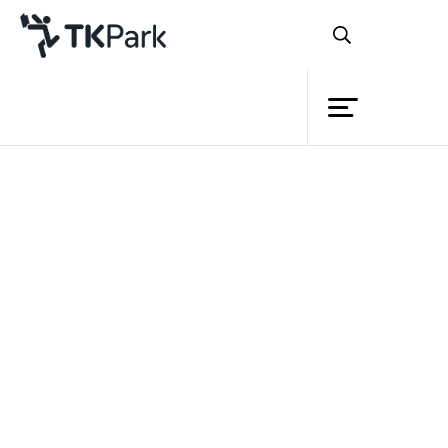
Library
Back
Knowledge
Events
กลับมาพบกันเป็นประจำทุกเดือน
Project
กับ TK Mobile Library ในโครงการ “หนังสือ
Member
Network
เดินเท้า เรื่องเล่าเดินทาง” ที่ TK park ขน
Service
กิจกรรมสร้างสรรค์ออกนอกพื้นที่ Central