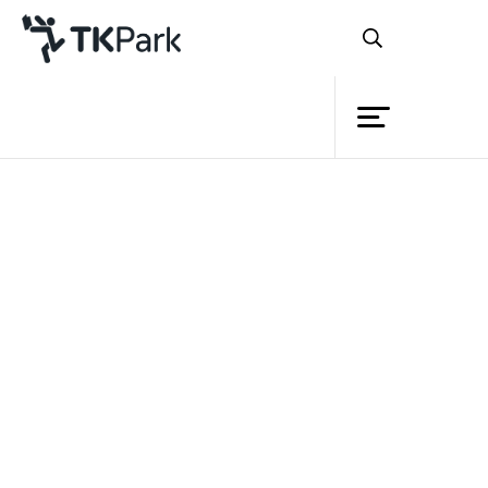
Library
Back
Knowledge
Events
หลักสูตร
TK Application ขุมทรัพย์ของ
Project
Member
แผ่นดิน
Network
Service
รายละเอียด