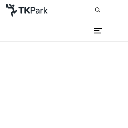
Library
Back
Knowledge
Events
หลักสูตร
TK Application (สาระท้องถิ่น)
Project
Member
Network
รายละเอียด
Service
เรียนรู้วิธีใช้ โหลด TK
หลักสูตร