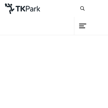
Library
Back
Knowledge
Events
Project
Member
หลักสูตร
Network
การสืบค้นข้อมูลทาง
Service
อินเทอร์เน็ตสำหรับผู้สูงอายุ