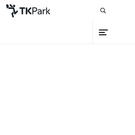
Library
Back
Knowledge
Events
หลักสูตร
TK Application (วัตถุเล่าเรื่อง)
Project
Member
Network
รายละเอียด
Service
เรียนรู้วิธีการโหลด TK
หลักสูตร