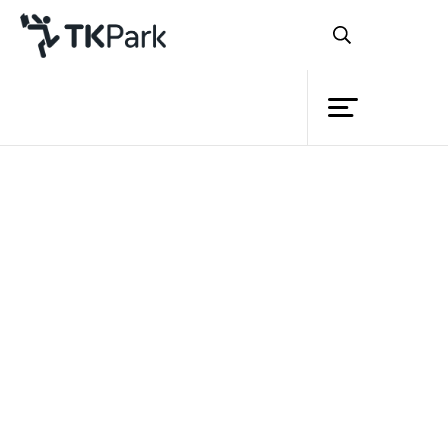
Library
Back
Knowledge
Events
หลักสูตร
Project
จัดการงานเอกสารอย่างมือ
Member
Network
อาชีพด้วย Microsoft Word 2007
Service