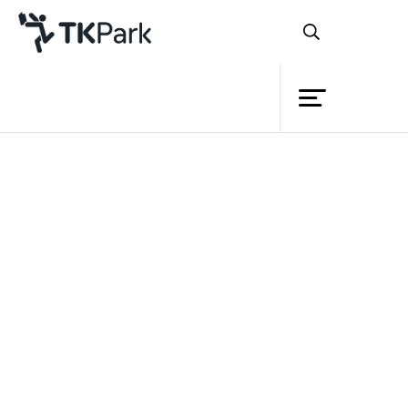
Library
Back
Knowledge
Events
หลักสูตร
เป็นนักเขียนง่ายๆ ในโลก
Project
ออนไลน์
Member
Network
รายละเอียด
เรียนรู้การใช้งาน Google+ ,
Service
หลักสูตร
Google Docs เบื้องต้น อาทิเช่น