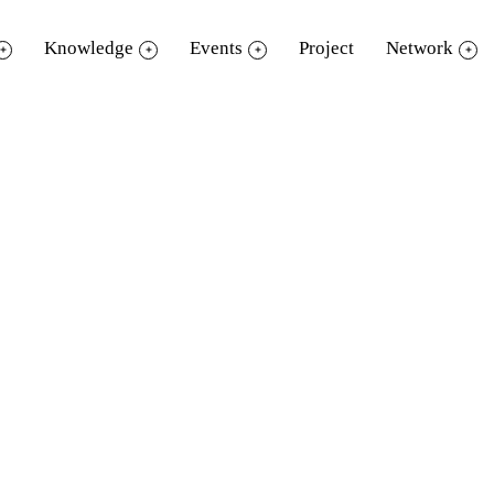
Knowledge
Events
Project
Network
 E-Book ด้วย MS PowerPoint 2013
ดีที่ 9 สิงหาคม 2561
ความหมาย Electronic Book และโปรแกรม Powe