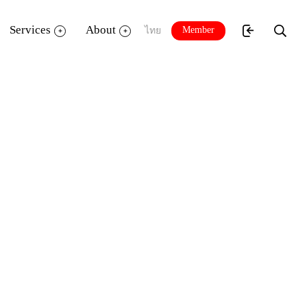
Services
About
Member
ไทย
rPoint 2013