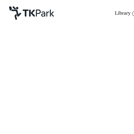
Library
Library
Back
Knowledge
Events
หลักสูตร
การสร้าง
Project
Member
Network
รายละเอียดหลักสูตร
Service
วันพฤหัสบ
เรียนรู้
About