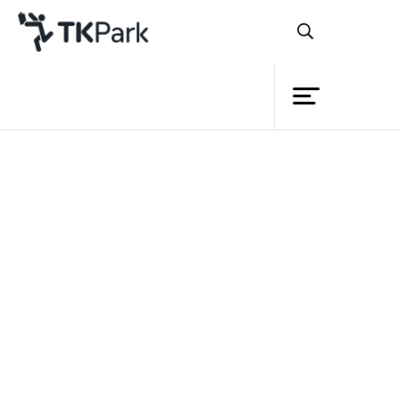
Library
Back
Knowledge
Events
หลักสูตร
Project
TK Application : วิวัฒนาการ
Member
Network
การแต่งกายสมัยกรุง
รัตนโกสินทร์
Service