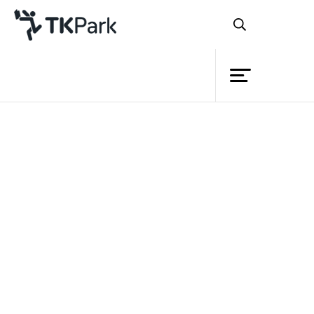
Library
Back
Knowledge
Events
หลักสูตร
Project
อบรมการออกแบบด้วย
Member
Network
โปรแกรม Microsoft Publisher
Service