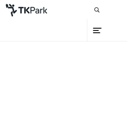
Library
Back
Knowledge
Events
หลักสูตร
ออกแบบสิ่งพิมพ์และเว็บเพจ
Project
ด้วย Illustrator
Member
Network
รายละเอียด
เรียนรู้วิธีการใช้งานโปรแกรม
Service
หลักสูตร
Adobe Illustrator ตั้งแต่คำสั่งพื้น