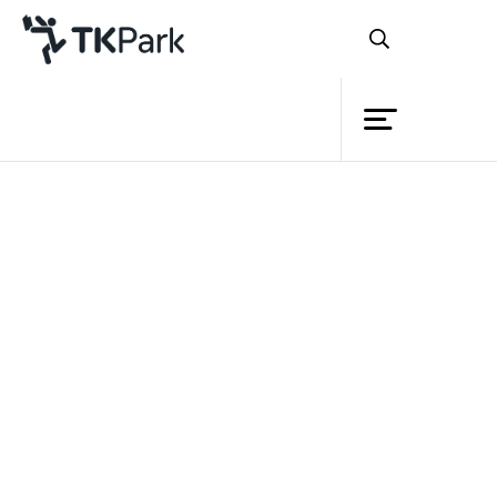
Library
Back
Knowledge
Events
หลักสูตร
Project
TK Application พระราชบัญญัติ
Member
Network
ว่าด้วยแบบอย่างธงสยาม
ร.ศ.110
Service