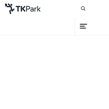
Library
Back
Knowledge
Events
หลักสูตร
Android Programming สู่มือ
Project
อาชีพใน 4 วัน
Member
Network
รายละเอียด
ผู้อบรมได้เรียนรู้และเน้น
Service
หลักสูตร
Workshop ปฏิบัติการเขียน