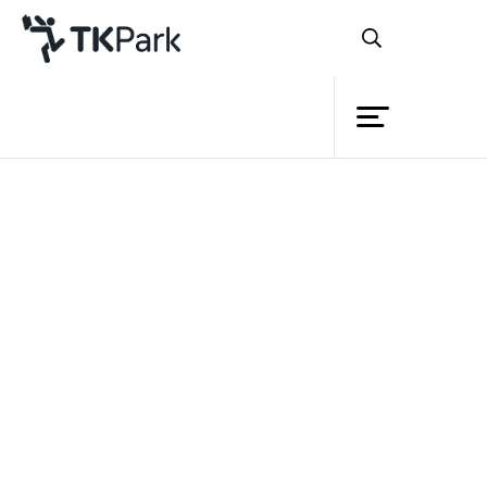
Library
Back
Knowledge
Events
หลักสูตร
การใช้โปรแกรม Photoshop
Project
Member
CS6 เบื้องต้น
Network
Service
รายละเอียด