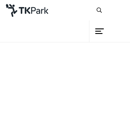
Library
Back
Knowledge
Events
หลักสูตร
TK Application บันทึกเจ้าฟ้า
Project
Member
มหาวชิรุณหิศ
Network
Service
รายละเอียด