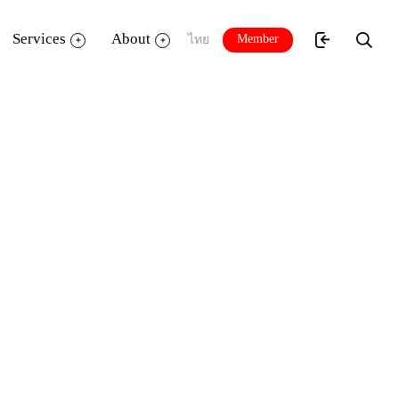
Services
About
Member
ไทย
กร็ดน้อยน่ารู้เกี่ยวกับพุทธศาสนา ซึ่งเป็น
จัดแสดงจากพิพิธภัณฑสถานแห่งชาติทั่ว