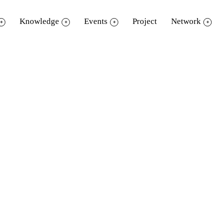
Knowledge
Events
Project
Network
่ารู้ พุทธศาสนา ก-ฮ
็นประโยชน์ TK Application เรียนรู้เกร็ดเล็กเ
ัฒนธรรมที่มีเอกลักษณ์ของคนไทย ผ่านวัตถุ