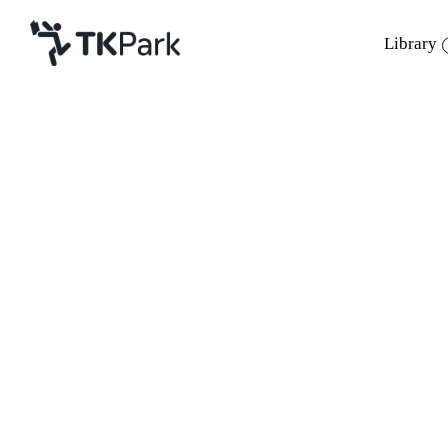
Library
Library
Back
Knowledge
Events
หลักสูตร
TK Application 77 เกร็ดน
Project
Member
Network
รายละเอียด
Service
เพลิดเพลินไปกับสาระอันเป
หลักสูตร
รากฐานของวิถีชีวิตและว
About