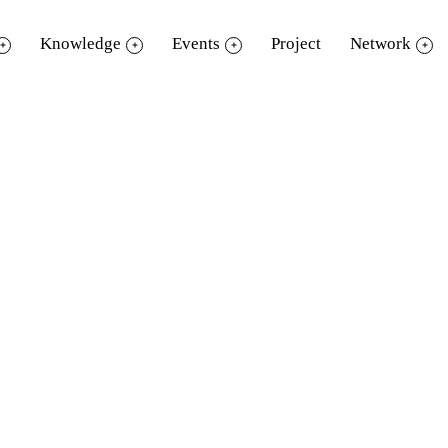
Knowledge
Events
Project
Network
ารำ
บำรำฟ้อนต่างๆ เช่น เทพพนม ประถม พรหมสี่
้น่าดูและน่าค้นหา