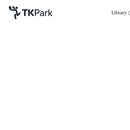
Library
Library
Back
Knowledge
Events
หลักสูตร
TK Application ตำร
Project
Member
Network
รายละเอียดหลักสูตร
Service
เรียนรู้ตำราการระ
แบบสื่อประสมชวนให
About